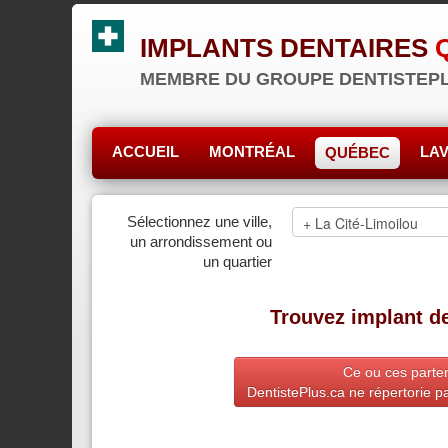
IMPLANTS DENTAIRES
MEMBRE DU GROUPE DENTISTEP
ACCUEIL
MONTRÉAL
LA
QUÉBEC
Sélectionnez une ville,
un arrondissement ou
un quartier
Trouvez implant de
Ce ou ces parten
DentistePlus.ca ne répertorie pa