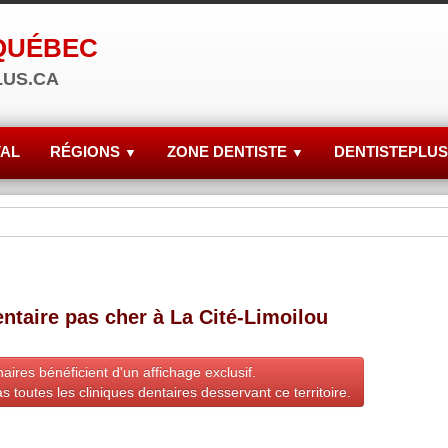
QUÉBEC
LUS.CA
VAL
RÉGIONS
ZONE DENTISTE
DENTISTEPLUS
▼
▼
ntaire pas cher à La Cité-Limoilou
aires bénéficient d'un affichage exclusif.
s toutes les cliniques dentaires desservant ce territoire.