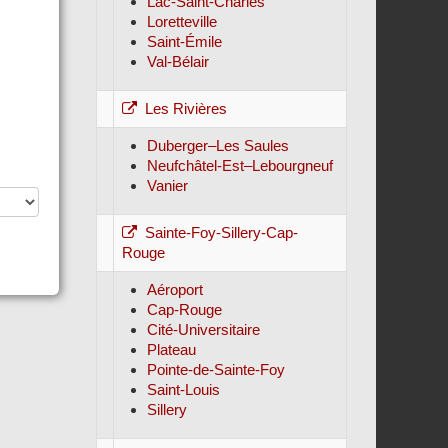
Lac-Saint-Charles
Loretteville
Saint-Émile
Val-Bélair
Les Rivières
Duberger–Les Saules
Neufchâtel-Est–Lebourgneuf
Vanier
Sainte-Foy-Sillery-Cap-
Rouge
Aéroport
Cap-Rouge
Cité-Universitaire
Plateau
Pointe-de-Sainte-Foy
Saint-Louis
Sillery