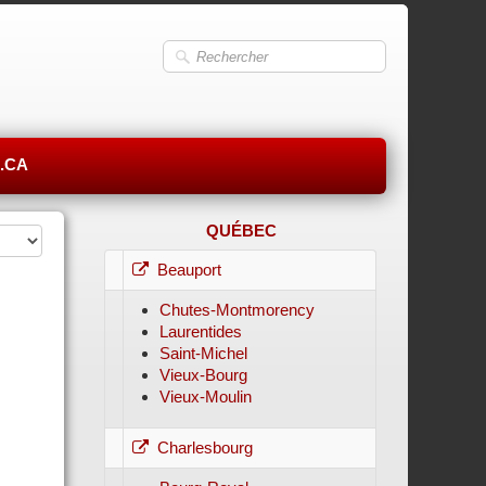
.CA
QUÉBEC
Beauport
Chutes-Montmorency
Laurentides
Saint-Michel
Vieux-Bourg
Vieux-Moulin
Charlesbourg